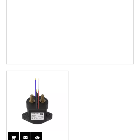
チ
ッ
付
ク
き
補
助
ス
イ
ッ
チ