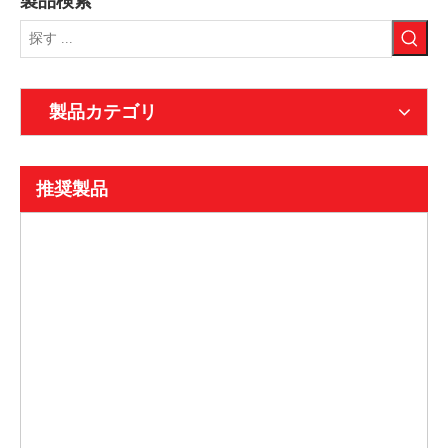
製品検索
製品カテゴリ
推奨製品
CSK-
CSK-
CVP-
CVP-
CVP-
CVP-
CVP-
CVP-
CVP-
CVP-
CVP-
CVP-
CRS1
CHM3-
CHM3-
CHM3D-
CVP-
CVP-
CVP-
CVP-
E15-
E15-
TH
SM
SM
SM
TH
TH
TH
FR
TH
CHB1
シ
630H/3
250L/4
630/2
FR
FR
FR
FR
B
C
油
Hudraulic
Hudraulic
Hudraulic
油
油
油
油
油
シ
リ
モ
モ
モ
油
油
油
油
圧
磁
磁
磁
圧
圧
圧
圧
圧
リ
ー
ー
ー
ー
圧
圧
圧
圧
式
気
気
気
磁
式
電
磁
式
ー
ズ
ル
ル
ル
式
磁
電
式
磁
サ
回
サ
気
磁
磁
気
磁
ズ
3F
ド
ド
ド
電
気
磁
磁
気
ー
路
ー
回
気
遮
回
気
2P
パ
ケ
ケ
ケ
磁
遮
遮
気
回
キ
遮
キ
路
遮
断
路
回
ホ
ネ
ー
ー
ー
遮
断
断
回
路
ッ
断
ッ
遮
断
器
ブ
路
ワ
ル
ス
ス
ス
断
器
器
路
遮
ト
器
ト
断
器
タ
レ
ブ
イ
絶
サ
遮
サ
器
フ
フ
遮