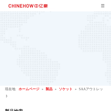
現在地:
ホームページ
»
製品
»
ソケット
»
SAAアウトレッ
ト